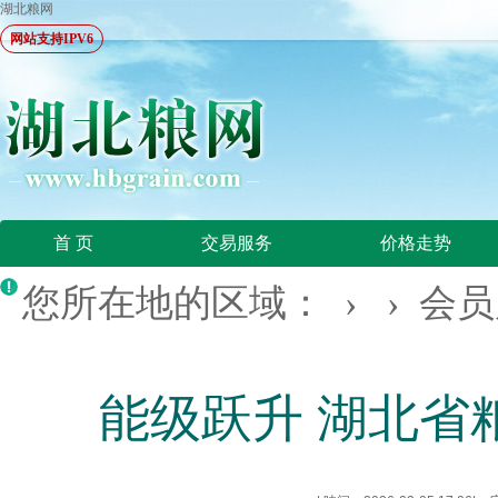
湖北粮网
网站支持IPV6
首 页
交易服务
价格走势
您所在地的区域： › ›
会员
能级跃升 湖北省粮